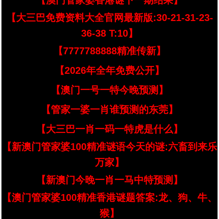
【澳门管家婆香港谜下一期结果】
【大三巴免费资料大全官网最新版:30-21-31-23-
36-38 T:10】
【7777788888精准传新】
【2026年全年免费公开】
【澳门一号一特今晚预测】
【管家一婆一肖谁预测的东莞】
【大三巴一肖一码一特虎是什么】
【新澳门管家婆100精准谜语今天的谜:六畜到来乐
万家】
【新澳门今晚一肖一马中特预测】
【澳门管家婆100精准香港谜题答案:龙、狗、牛、
猴】