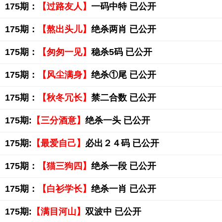
175期：
【过路友人】
一码中特 已公开
175期：
【熬出头儿】
绝杀两肖 已公开
175期：
【匆匆一见】
稳杀5码 已公开
175期：
【风尘满身】
绝杀①尾 已公开
175期：
【秋冬冗长】
禁二合数 已公开
175期:
【三分酒意】
绝杀一头 已公开
175期:
【最爱自己】
必出２４码 已公开
175期：
【猫三狗四】
绝杀一段 已公开
175期：
【白衫学长】
绝杀一肖 已公开
175期:
【满目河山】
双波中 已公开