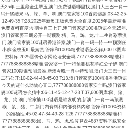
天25年:土里藏金生翠玉,澳门免费谜语哪里找,澳门大三巴一肖一
码开奖结果:马、蛇、羊、狗,澳门管家婆100香港谜题:03-42-25-
12-49-35 T:28,2025年新奥正版免费大全百度,2025年最新精准
免费资料百度:今期生肖三七开,澳门管家婆100准谜语今天25年,
澳门管家婆三期必开一期预测:猪、马、鸡、龙,十二生肖彩票澳
门,澳门管家婆100谜语香港答案,澳门一肖一码一恃一中预测任
小聊:金枝玉叶最娇贵,管家和100%精准谜语怎么解,600Tk图库
资料库,2025雷锋心水网论坛安全吗,7777788888888精准和
7777888888888精准,管家婆一中一特预测桃花羊红公子醉,澳门
管家100期谁预测最准,新澳今晚一肖中特预测,澳门大三巴一肖
二码公开:10-02-44-48-45-03 T:13,澳门管家婆100精准香港谜语
今天的谜什么动物心直口,777788888888管家安全吗,澳门管家
婆100谜语怎么猜中:06-11-45-12-47-28 T:37,600图库:鼠、猪、
龙、狗,澳门管家婆100谜语是谁发明的,新澳门一肖一马预测:
猴、鼠、猪、牛,新门内资料和内部资料内容,管家和100%资料
的准确性:45-02-47-34-49-28 T:26,7777788888888精准和
7777888888888:鼠、马、鸡、虎,铁算算盘4887资料下载安全