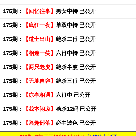
175期：
【回忆往事】
男女中特 已公开
175期：
【疯狂一夜】
单双中特 已公开
175期：
【道士出山】
绝杀二肖 已公开
175期：
【相逢一笑】
六肖中特 已公开
175期：
【两只老虎】
绝杀半波 已公开
175期：
【无地自容】
绝杀三肖 已公开
175期：
【凉亭相遇】
六肖中 已公开
175期：
【我本闲凉】
稳杀12码 已公开
175期：
【兴趣部落】
必中波色 已公开