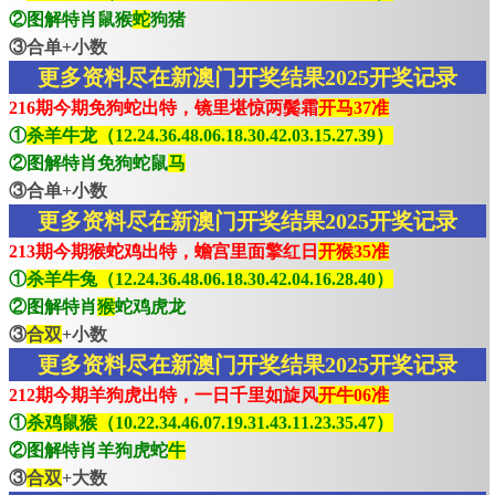
②图解特肖鼠猴
蛇
狗猪
③合单+小数
更多资料尽在新澳门开奖结果2025开奖记录
216期今期免狗蛇出特，镜里堪惊两鬓霜
开马37准
①
杀羊牛龙（12.24.36.48.06.18.30.42.03.15.27.39）
②图解特肖免狗蛇鼠
马
③合单+小数
更多资料尽在新澳门开奖结果2025开奖记录
213期今期猴蛇鸡出特，蟾宫里面擎红日
开猴35准
①
杀羊牛兔（12.24.36.48.06.18.30.42.04.16.28.40）
②图解特肖
猴
蛇鸡虎龙
③
合双
+小数
更多资料尽在新澳门开奖结果2025开奖记录
212期今期羊狗虎出特，一日千里如旋风
开牛06准
①
杀鸡鼠猴（10.22.34.46.07.19.31.43.11.23.35.47）
②图解特肖羊狗虎蛇
牛
③
合双
+大数