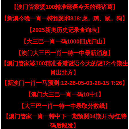
【澳门管家婆100精准谜语今天的谜诸葛】
【新澳今晚一肖一特预测和318:虎、鸡、鼠、狗】
【2025新奥历史记录查询表】
【大三巴一肖一码1000四虎归山】
【澳门大三巴一肖一特一中最新消息】
【澳门管家婆100精准香港谜语今天的谜12:今期生
肖出北方】
【新澳门一肖一马预测:12-26-05-03-28-15 T:26】
【澳门大三巴一肖一码10中1】
【大三巴一肖一特一中录取分数线】
【澳门管家一肖一特中下一期预测04期开:绿红特
码后段发】