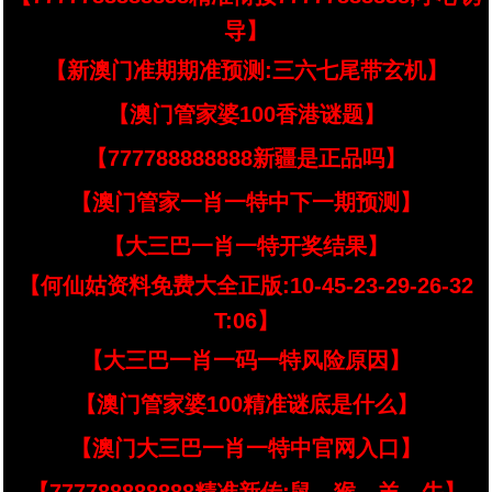
导】
【新澳门准期期准预测:三六七尾带玄机】
【澳门管家婆100香港谜题】
【777788888888新疆是正品吗】
【澳门管家一肖一特中下一期预测】
【大三巴一肖一特开奖结果】
【何仙姑资料免费大全正版:10-45-23-29-26-32
T:06】
【大三巴一肖一码一特风险原因】
【澳门管家婆100精准谜底是什么】
【澳门大三巴一肖一特中官网入口】