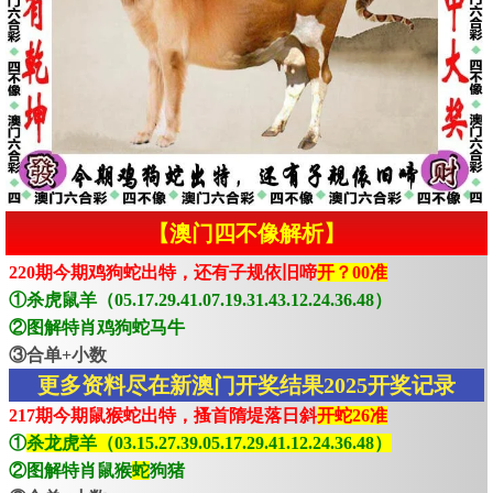
【澳门四不像解析】
220期今期鸡狗蛇出特，还有子规依旧啼
开？00准
①杀虎鼠羊（05.17.29.41.07.19.31.43.12.24.36.48）
②图解特肖鸡狗蛇马牛
③合单+小数
更多资料尽在新澳门开奖结果2025开奖记录
217期今期鼠猴蛇出特，搔首隋堤落日斜
开蛇26准
①
杀龙虎羊（03.15.27.39.05.17.29.41.12.24.36.48）
②图解特肖鼠猴
蛇
狗猪