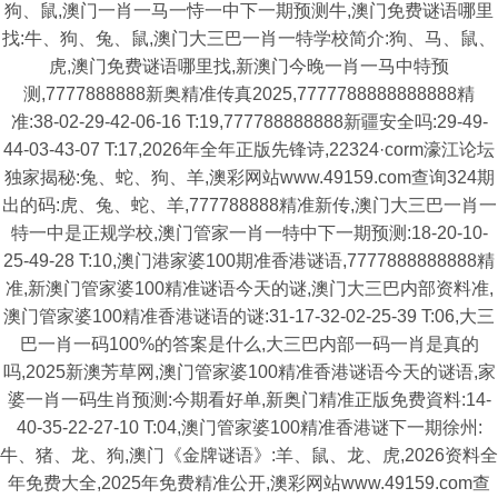
狗、鼠,澳门一肖一马一恃一中下一期预测牛,澳门免费谜语哪里
找:牛、狗、兔、鼠,澳门大三巴一肖一特学校简介:狗、马、鼠、
虎,澳门免费谜语哪里找,新澳门今晚一肖一马中特预
测,7777888888新奥精准传真2025,7777788888888888精
准:38-02-29-42-06-16 T:19,777788888888新疆安全吗:29-49-
44-03-43-07 T:17,2026年全年正版先锋诗,22324·corm濠江论坛
独家揭秘:兔、蛇、狗、羊,澳彩网站www.49159.com查询324期
出的码:虎、兔、蛇、羊,777788888精准新传,澳门大三巴一肖一
特一中是正规学校,澳门管家一肖一特中下一期预测:18-20-10-
25-49-28 T:10,澳门港家婆100期准香港谜语,7777888888888精
准,新澳门管家婆100精准谜语今天的谜,澳门大三巴内部资料准,
澳门管家婆100精准香港谜语的谜:31-17-32-02-25-39 T:06,大三
巴一肖一码100%的答案是什么,大三巴内部一码一肖是真的
吗,2025新澳芳草网,澳门管家婆100精准香港谜语今天的谜语,家
婆一肖一码生肖预测:今期看好单,新奥门精准正版免费資料:14-
40-35-22-27-10 T:04,澳门管家婆100精准香港谜下一期徐州:
牛、猪、龙、狗,澳门《金牌谜语》:羊、鼠、龙、虎,2026资料全
年免费大全,2025年免费精准公开,澳彩网站www.49159.com查