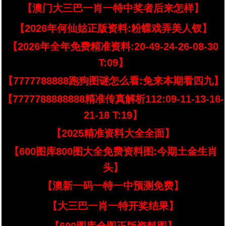
【澳门大三巴一肖一特中奖者后来怎样】
【2026年何仙姑正版资料:粉蝶戏弄美人钗】
【2026年全年免费精准资料:20-49-24-26-08-30
T:09】
【7777788888跑狗图谜怎么看:兔来本期看四九】
【7777788888888精准传真解析112:09-11-13-16-
21-18 T:19】
【2025精准资料大全全面】
【600图库800图大全免费资料图:今期土金生肖
头】
【澳新一码一特一中预测免费】
【大三巴一肖一特开奖结果】