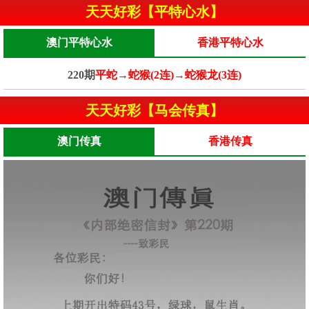
天天好彩【平特心水】
澳门平特心水
香港平特心水
220期
平蛇→蛇猴(2连)→蛇猴龙(3连)
天天好彩【马会传真】
澳门传真
香港传真