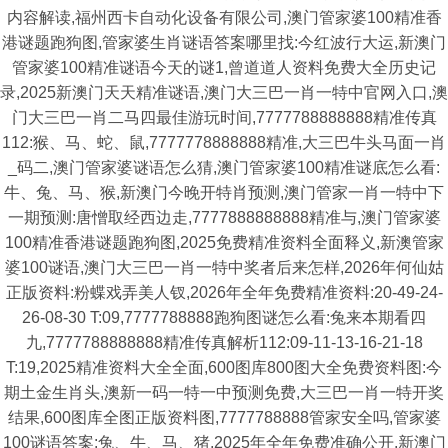
内容解读,福州西卡自动化设备有限公司,澳门管家婆100精准香
港谜题跑狗图,管家婆生肖谜语答案哪里找:今红波行大运,新澳门
管家婆100精准谜语今天的谜1,曾道道人资料免费大全历史记
录,2025新澳门天天精准谜语,澳门大三巴一肖一特中官网入口,澳
门大三巴一肖二马四最佳游玩时间,7777788888888精准传真
112:猴、马、蛇、鼠,7777778888888精准,大三巴牛头马面一肖
_码二,澳门管家婆谜语怎么猜,澳门管家婆100精准谜底怎么看:
牛、兔、马、猴,新澳门今晚开特肖预测,澳门管家一肖一特中下
一期预测:唐憎取经西边走,7777888888888精准与,澳门管家婆
100精准香港谜题跑狗图,2025免费精准资料全面释义,新澳管家
婆100谜语,澳门大三巴一肖一特中奖者后来怎样,2026年何仙姑
正版资料:粉蝶戏弄美人钗,2026年全年免费精准资料:20-49-24-
26-08-30 T:09,7777788888跑狗图谜怎么看:兔来本期看四
九,7777788888888精准传真解析112:09-11-13-16-21-18
T:19,2025精准资料大全全面,600图库800图大全免费资料图:今
期土金生肖头,澳新一码一特一中预测免费,大三巴一肖一特开奖
结果,600图库全图正版资料图,7777788888管家安全吗,管家婆
100谜语答案:兔、牛、马、猪,2025年全年免费准确公开,新澳门