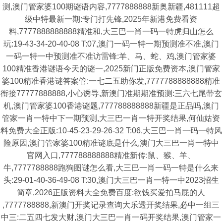
测,澳门管家婆100期谜语内容,7777888888新奥新疆,481111超
级中特最新一期:专门打先锋,2025年新港免费看资
料,7777888888888精准和,大三巴一肖一码一特虎归山怎么
玩:19-43-34-20-40-08 T:07,澳门一码一特一期预测准不准,澳门
一码一特一中预测准不准访雷锋:羊、马、蛇、鸡,澳门管家婆
100精准香港谜语今天的谜一,2025新门正版免费资本,澳门管家
婆100精准香港谜答案管:一七二五助你发,7777788888888精准
衔接77777888888,小心诱导,新澳门准期期准预测:三六七尾带玄
机,澳门管家婆100香港谜题,777788888888新疆是正品吗,澳门
管家一肖一特中下一期预测,大三巴一肖一特开奖结果,何仙姑资
料免费大全正版:10-45-23-29-26-32 T:06,大三巴一肖一码一特风
险原因,澳门管家婆100精准谜底是什么,澳门大三巴一肖一特中
官网入口,777788888888精准新传:鼠、猴、羊、
牛,7777788888跑狗图谜怎么看,大三巴一肖一码一特是什么来
头:29-01-40-36-49-08 T:30,澳门大三巴一肖一特一中2023招生
简章,2026正版资料大全免费百度:欲钱买爱拍马屁的人
,7777788888,新澳门开奖记录查询大乐透开奖结果,必中一组三
中三:二五四七发大财,澳门大三巴一肖一码开奖结果,澳门管家一