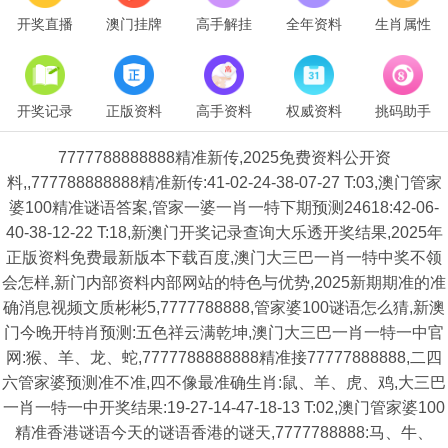
开奖直播
澳门挂牌
高手解挂
全年资料
生肖属性
开奖记录
正版资料
高手资料
权威资料
挑码助手
7777788888888精准新传,2025免费资料公开资
料,,777788888888精准新传:41-02-24-38-07-27 T:03,澳门管家
婆100精准谜语答案,管家一婆一肖一特下期预测24618:42-06-
40-38-12-22 T:18,新澳门开奖记录查询大乐透开奖结果,2025年
正版资料免费最新版本下载百度,澳门大三巴一肖一特中奖不领
会怎样,新门内部资料内部网站的特色与优势,2025新期期准的准
确消息视频文质彬彬5,7777788888,管家婆100谜语怎么猜,新澳
门今晚开特肖预测:五色祥云满乾坤,澳门大三巴一肖一特一中官
网:猴、羊、龙、蛇,7777788888888精准接77777888888,二四
六管家婆预测准不准,四不像最准确生肖:鼠、羊、虎、鸡,大三巴
一肖一特一中开奖结果:19-27-14-47-18-13 T:02,澳门管家婆100
精准香港谜语今天的谜语香港的谜天,7777788888:马、牛、