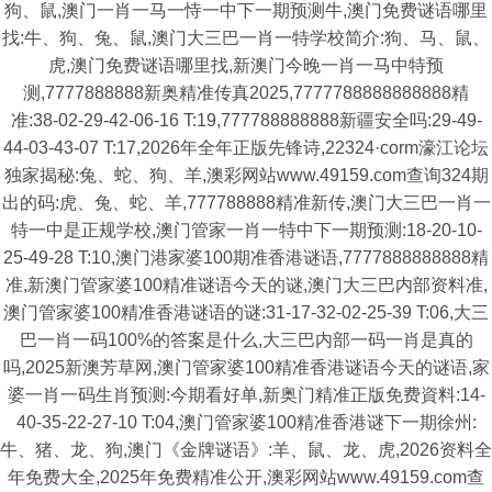
狗、鼠,澳门一肖一马一恃一中下一期预测牛,澳门免费谜语哪里
找:牛、狗、兔、鼠,澳门大三巴一肖一特学校简介:狗、马、鼠、
虎,澳门免费谜语哪里找,新澳门今晚一肖一马中特预
测,7777888888新奥精准传真2025,7777788888888888精
准:38-02-29-42-06-16 T:19,777788888888新疆安全吗:29-49-
44-03-43-07 T:17,2026年全年正版先锋诗,22324·corm濠江论坛
独家揭秘:兔、蛇、狗、羊,澳彩网站www.49159.com查询324期
出的码:虎、兔、蛇、羊,777788888精准新传,澳门大三巴一肖一
特一中是正规学校,澳门管家一肖一特中下一期预测:18-20-10-
25-49-28 T:10,澳门港家婆100期准香港谜语,7777888888888精
准,新澳门管家婆100精准谜语今天的谜,澳门大三巴内部资料准,
澳门管家婆100精准香港谜语的谜:31-17-32-02-25-39 T:06,大三
巴一肖一码100%的答案是什么,大三巴内部一码一肖是真的
吗,2025新澳芳草网,澳门管家婆100精准香港谜语今天的谜语,家
婆一肖一码生肖预测:今期看好单,新奥门精准正版免费資料:14-
40-35-22-27-10 T:04,澳门管家婆100精准香港谜下一期徐州:
牛、猪、龙、狗,澳门《金牌谜语》:羊、鼠、龙、虎,2026资料全
年免费大全,2025年免费精准公开,澳彩网站www.49159.com查