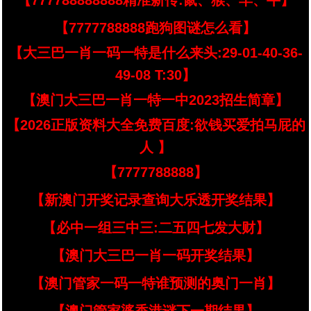
【777788888888精准新传:鼠、猴、羊、牛】
【7777788888跑狗图谜怎么看】
【大三巴一肖一码一特是什么来头:29-01-40-36-
49-08 T:30】
【澳门大三巴一肖一特一中2023招生简章】
【2026正版资料大全免费百度:欲钱买爱拍马屁的
人 】
【7777788888】
【新澳门开奖记录查询大乐透开奖结果】
【必中一组三中三:二五四七发大财】
【澳门大三巴一肖一码开奖结果】
【澳门管家一码一特谁预测的奥门一肖】