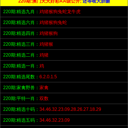
220期:澳门天天好彩AA级公开;
还等啥大胆砸
220期:精选九肖：
鸡猪猴狗兔蛇龙牛虎
220期:精选六肖：
鸡猪猴狗兔蛇
220期:精选四肖：
鸡猪猴狗
220期:精选三肖：
鸡猪猴
220期:精选二肖：
鸡猪
220期:精选一肖：
鸡
220期:精选尾数：
6.2.0.1.5
220期:家禽野兽：
家禽
220期:平特一肖：
双数
220期:精选十码：
34.46.32.23.09.28.26.27.18.29
220期:精选五码：
34.46.32.23.09