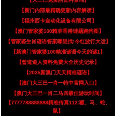
【大三巴免费的资料查询】
【新门内部最精确更新内容解读】
【福州西卡自动化设备有限公司】
【澳门管家婆100精准香港谜题跑狗图】
【管家婆生肖谜语答案哪里找:今红波行大运】
【新澳门管家婆100精准谜语今天的谜1】
【曾道道人资料免费大全历史记录】
【2025新澳门天天精准谜语】
【澳门大三巴一肖一特中官网入口】
【澳门大三巴一肖二马四最佳游玩时间】
【7777788888888精准传真112:猴、马、蛇、
鼠】