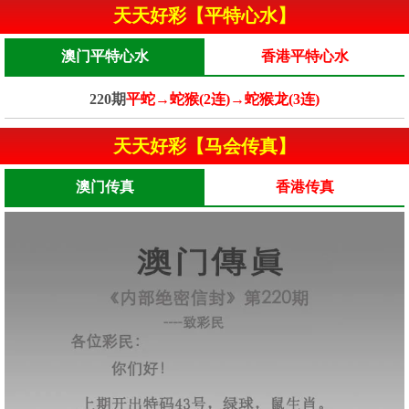
天天好彩【平特心水】
澳门平特心水
香港平特心水
220期
平蛇→蛇猴(2连)→蛇猴龙(3连)
天天好彩【马会传真】
澳门传真
香港传真