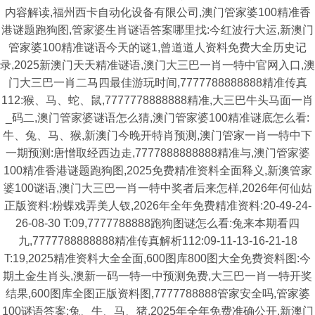
内容解读,福州西卡自动化设备有限公司,澳门管家婆100精准香
港谜题跑狗图,管家婆生肖谜语答案哪里找:今红波行大运,新澳门
管家婆100精准谜语今天的谜1,曾道道人资料免费大全历史记
录,2025新澳门天天精准谜语,澳门大三巴一肖一特中官网入口,澳
门大三巴一肖二马四最佳游玩时间,7777788888888精准传真
112:猴、马、蛇、鼠,7777778888888精准,大三巴牛头马面一肖
_码二,澳门管家婆谜语怎么猜,澳门管家婆100精准谜底怎么看:
牛、兔、马、猴,新澳门今晚开特肖预测,澳门管家一肖一特中下
一期预测:唐憎取经西边走,7777888888888精准与,澳门管家婆
100精准香港谜题跑狗图,2025免费精准资料全面释义,新澳管家
婆100谜语,澳门大三巴一肖一特中奖者后来怎样,2026年何仙姑
正版资料:粉蝶戏弄美人钗,2026年全年免费精准资料:20-49-24-
26-08-30 T:09,7777788888跑狗图谜怎么看:兔来本期看四
九,7777788888888精准传真解析112:09-11-13-16-21-18
T:19,2025精准资料大全全面,600图库800图大全免费资料图:今
期土金生肖头,澳新一码一特一中预测免费,大三巴一肖一特开奖
结果,600图库全图正版资料图,7777788888管家安全吗,管家婆
100谜语答案:兔、牛、马、猪,2025年全年免费准确公开,新澳门