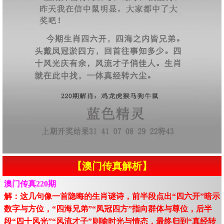
【澳门传真解析】
澳门传真220期
解：这几句像一首隐晦的生肖谜诗，前半段点出“四六开”暗示
数字与方位，“四海兄弟”“凤冠四方”指向群体与尊位，后半
段“四十风光”“风流才子”则喻时光与情态，最终归到“真经转