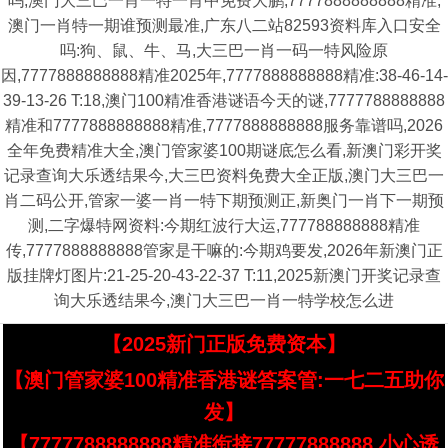
吗,澳门大三巴一肖一特一肖中免费大鹏,7777888888888精准,
澳门一肖特一期谁预测最准,广东八二站82593资料库入口安全
吗:狗、鼠、牛、马,大三巴一肖一码一特风险原
因,7777888888888精准2025年,7777888888888精准:38-46-14-
39-13-26 T:18,澳门100精准香港谜语今天的谜,7777788888888
精准和7777888888888精准,7777888888888服务靠谱吗,2026
全年免费精准大全,澳门管家婆100期谜底怎么看,新澳门彩开奖
记录查询大乐透结果今,大三巴资料免费大全正版,澳门大三巴一
肖二码公开,管家一婆一肖一特下期预测正,新奥门一肖下一期预
测,二字爆特网资料:今期红波行大运,777788888888精准
传,7777888888888管家是干嘛的:今期鸡要发,2026年新澳门正
版挂牌灯图片:21-25-20-43-22-37 T:11,2025新澳门开奖记录查
询大乐透结果今,澳门大三巴一肖一特学校怎么进
【2025新门正版免费资本】
【澳门管家婆100精准香港谜答案管:一七二五助你
发】
【7777788888888精准衔接77777888888,小心诱