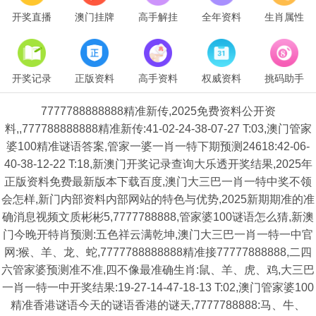
开奖直播
澳门挂牌
高手解挂
全年资料
生肖属性
开奖记录
正版资料
高手资料
权威资料
挑码助手
7777788888888精准新传,2025免费资料公开资
料,,777788888888精准新传:41-02-24-38-07-27 T:03,澳门管家
婆100精准谜语答案,管家一婆一肖一特下期预测24618:42-06-
40-38-12-22 T:18,新澳门开奖记录查询大乐透开奖结果,2025年
正版资料免费最新版本下载百度,澳门大三巴一肖一特中奖不领
会怎样,新门内部资料内部网站的特色与优势,2025新期期准的准
确消息视频文质彬彬5,7777788888,管家婆100谜语怎么猜,新澳
门今晚开特肖预测:五色祥云满乾坤,澳门大三巴一肖一特一中官
网:猴、羊、龙、蛇,7777788888888精准接77777888888,二四
六管家婆预测准不准,四不像最准确生肖:鼠、羊、虎、鸡,大三巴
一肖一特一中开奖结果:19-27-14-47-18-13 T:02,澳门管家婆100
精准香港谜语今天的谜语香港的谜天,7777788888:马、牛、