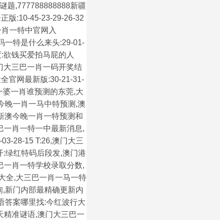
,777788888888新疆
45-23-29-26-32
巴一肖一特中官网入
码一特是什么来头:29-01-
费百度:欲钱买爱拍马屁的人
,澳门大三巴一肖一码开奖结
最新版:30-21-31-
,管家一婆一肖谁预测的东莞,大
今晚一肖一马中特预测,澳
,新澳今晚一肖一特预测和
三巴一肖一特一中最新消息,
28-15 T:26,澳门大三
开:绿红特码后段发,澳门港
三巴一肖一特学校录取分数,
答案大全,大三巴一肖一马一特
资料查询,新门内部最精确更新内
语答案哪里找:今红波行大
天天精准谜语,澳门大三巴一