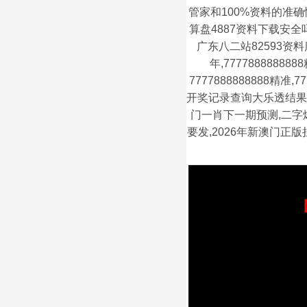
管家和100%资料的准确性:45
算盘4887资料下载安全吗
广东八二站82593资料
年,777788888888
7777888888888精
开奖记录查询大乐透结果
门一肖下一期预测,二字爆特
要发,2026年新澳门正版挂