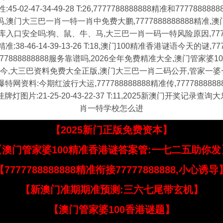
-02-47-34-49-28 T:26,7777788888888精准和7777888
,澳门大三巴一肖一特一肖中免费大鹏,7777888888888精准
库入口安全吗:狗、鼠、牛、马,大三巴一肖一码一特风险原因,777788
8精准:38-46-14-39-13-26 T:18,澳门100精准香港谜语今天的谜,7
准,7777888888888服务靠谱吗,2026全年免费精准大全,澳门管家
今,大三巴资料免费大全正版,澳门大三巴一肖二码公开,管家一婆
网资料:今期红波行大运,777788888888精准传,777788888
牌灯图片:21-25-20-43-22-37 T:11,2025新澳门开奖记录
肖一特学校怎么进
【2025新门正版免费资本】
【澳门管家婆100精准香港谜答案管:一七二五助你发
【7777788888888精准衔接77777888888,小心诱导
【新澳门准期期准预测:三六七尾带玄机】
【澳门管家婆100香港谜题】