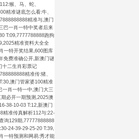
112:猴、马、蛇、
100精准谜底怎么看:牛、
8888888精准与,澳门
门大三巴一肖一特中奖者后来
:09,7777788888跑狗
:19,2025精准资料大全全
肖一特开奖结果,600图库
年全年免费准确公开,新澳门谜
4,澳门十二生肖彩票记
88888888精准传:猪、
T:30,澳门管家婆100精准
巴一肖一特一中,澳门大三
家婆三期必开一期预测,2025澳
8-10-03 T:12,新澳门
精准传真解析112与:22-
129期,77777888888
-29-25-20 T:39,
肖一特预测和网易:秀才能