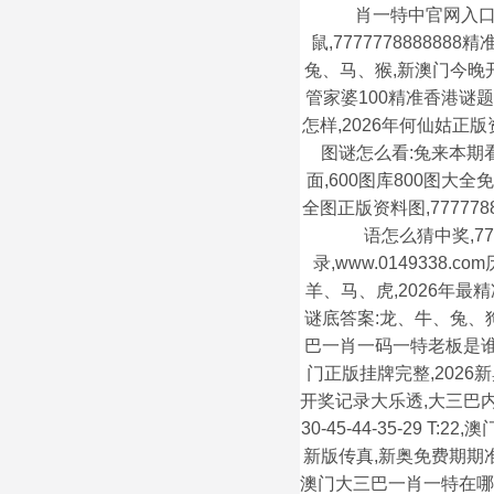
肖一特中官网入口,
鼠,7777778888
兔、马、猴,新澳门今晚开
管家婆100精准香港谜题
怎样,2026年何仙姑正版资料
图谜怎么看:兔来本期看四九,
面,600图库800图大
全图正版资料图,77777
语怎么猜中奖,777
录,www.0149338
羊、马、虎,2026年最精准
谜底答案:龙、牛、兔、
巴一肖一码一特老板是谁:11-
门正版挂牌完整,2026新奥免
开奖记录大乐透,大三巴内部
30-45-44-35-29 
新版传真,新奥免费期期准谁是
澳门大三巴一肖一特在哪