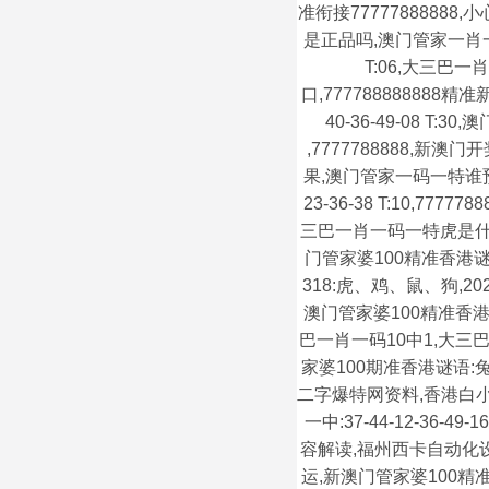
准衔接77777888888
是正品吗,澳门管家一肖一特
T:06,大三巴
口,777788888888
40-36-49-08 
,7777788888,
果,澳门管家一码一特谁预
23-36-38 T:10,
三巴一肖一码一特虎是什
门管家婆100精准香港
318:虎、鸡、鼠、狗,
澳门管家婆100精准香港谜语
巴一肖一码10中1,大三
家婆100期准香港谜语:
二字爆特网资料,香港白小香
一中:37-44-12-36
容解读,福州西卡自动化
运,新澳门管家婆100精