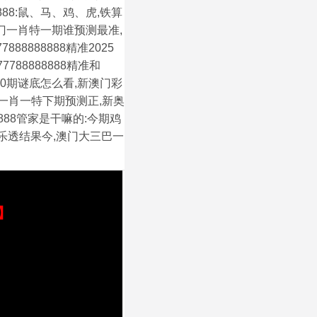
888888:鼠、马、鸡、虎,铁算
,澳门一肖特一期谁预测最准,
8888888精准2025
777788888888精准和
婆100期谜底怎么看,新澳门彩
一肖一特下期预测正,新奥
8888管家是干嘛的:今期鸡
查询大乐透结果今,澳门大三巴一
】
】