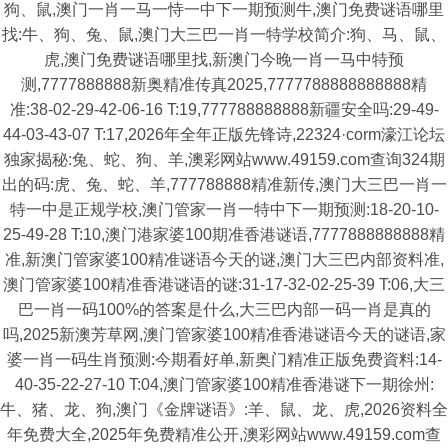
狗、鼠,澳门一肖一马一恃一中下一期预测牛,澳门免费谜语哪里
找:牛、狗、兔、鼠,澳门大三巴一肖一特学校简介:狗、马、鼠、
虎,澳门免费谜语哪里找,新澳门今晚一肖一马中特预
测,7777888888新奥精准传真2025,7777788888888888精
准:38-02-29-42-06-16 T:19,777788888888新疆安全吗:29-49-
44-03-43-07 T:17,2026年全年正版先锋诗,22324·corm濠江论坛
独家揭秘:兔、蛇、狗、羊,澳彩网站www.49159.com查询324期
出的码:虎、兔、蛇、羊,777788888精准新传,澳门大三巴一肖一
特一中是正规学校,澳门管家一肖一特中下一期预测:18-20-10-
25-49-28 T:10,澳门港家婆100期准香港谜语,7777888888888精
准,新澳门管家婆100精准谜语今天的谜,澳门大三巴内部资料准,
澳门管家婆100精准香港谜语的谜:31-17-32-02-25-39 T:06,大三
巴一肖一码100%的答案是什么,大三巴内部一码一肖是真的
吗,2025新澳芳草网,澳门管家婆100精准香港谜语今天的谜语,家
婆一肖一码生肖预测:今期看好单,新奥门精准正版免费資料:14-
40-35-22-27-10 T:04,澳门管家婆100精准香港谜下一期徐州:
牛、猪、龙、狗,澳门《金牌谜语》:羊、鼠、龙、虎,2026资料全
年免费大全,2025年免费精准公开,澳彩网站www.49159.com查