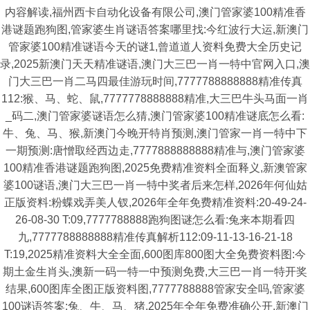
内容解读,福州西卡自动化设备有限公司,澳门管家婆100精准香
港谜题跑狗图,管家婆生肖谜语答案哪里找:今红波行大运,新澳门
管家婆100精准谜语今天的谜1,曾道道人资料免费大全历史记
录,2025新澳门天天精准谜语,澳门大三巴一肖一特中官网入口,澳
门大三巴一肖二马四最佳游玩时间,7777788888888精准传真
112:猴、马、蛇、鼠,7777778888888精准,大三巴牛头马面一肖
_码二,澳门管家婆谜语怎么猜,澳门管家婆100精准谜底怎么看:
牛、兔、马、猴,新澳门今晚开特肖预测,澳门管家一肖一特中下
一期预测:唐憎取经西边走,7777888888888精准与,澳门管家婆
100精准香港谜题跑狗图,2025免费精准资料全面释义,新澳管家
婆100谜语,澳门大三巴一肖一特中奖者后来怎样,2026年何仙姑
正版资料:粉蝶戏弄美人钗,2026年全年免费精准资料:20-49-24-
26-08-30 T:09,7777788888跑狗图谜怎么看:兔来本期看四
九,7777788888888精准传真解析112:09-11-13-16-21-18
T:19,2025精准资料大全全面,600图库800图大全免费资料图:今
期土金生肖头,澳新一码一特一中预测免费,大三巴一肖一特开奖
结果,600图库全图正版资料图,7777788888管家安全吗,管家婆
100谜语答案:兔、牛、马、猪,2025年全年免费准确公开,新澳门