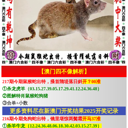
【澳门四不像解析】
217期今期鼠猴蛇出特，搔首隋堤落日斜
开？00准
①杀龙虎羊（03.15.27.39.05.17.29.41.12.24.36.48）
②图解特肖鼠猴蛇狗猪
③合单+小数
更多资料尽在新澳门开奖结果2025开奖记录
216期今期免狗蛇出特，镜里堪惊两鬓霜
开马37准
①
杀羊牛龙（12.24.36.48.06.18.30.42.03.15.27.39）