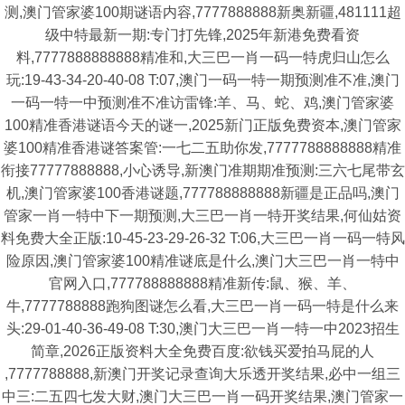
测,澳门管家婆100期谜语内容,7777888888新奥新疆,481111超
级中特最新一期:专门打先锋,2025年新港免费看资
料,7777888888888精准和,大三巴一肖一码一特虎归山怎么
玩:19-43-34-20-40-08 T:07,澳门一码一特一期预测准不准,澳门
一码一特一中预测准不准访雷锋:羊、马、蛇、鸡,澳门管家婆
100精准香港谜语今天的谜一,2025新门正版免费资本,澳门管家
婆100精准香港谜答案管:一七二五助你发,7777788888888精准
衔接77777888888,小心诱导,新澳门准期期准预测:三六七尾带玄
机,澳门管家婆100香港谜题,777788888888新疆是正品吗,澳门
管家一肖一特中下一期预测,大三巴一肖一特开奖结果,何仙姑资
料免费大全正版:10-45-23-29-26-32 T:06,大三巴一肖一码一特风
险原因,澳门管家婆100精准谜底是什么,澳门大三巴一肖一特中
官网入口,777788888888精准新传:鼠、猴、羊、
牛,7777788888跑狗图谜怎么看,大三巴一肖一码一特是什么来
头:29-01-40-36-49-08 T:30,澳门大三巴一肖一特一中2023招生
简章,2026正版资料大全免费百度:欲钱买爱拍马屁的人
,7777788888,新澳门开奖记录查询大乐透开奖结果,必中一组三
中三:二五四七发大财,澳门大三巴一肖一码开奖结果,澳门管家一