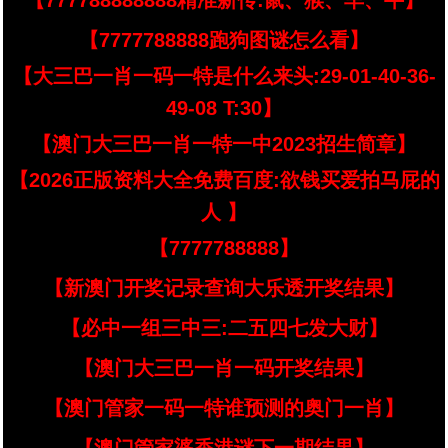
【777788888888精准新传:鼠、猴、羊、牛】
【7777788888跑狗图谜怎么看】
【大三巴一肖一码一特是什么来头:29-01-40-36-
49-08 T:30】
【澳门大三巴一肖一特一中2023招生简章】
【2026正版资料大全免费百度:欲钱买爱拍马屁的
人 】
【7777788888】
【新澳门开奖记录查询大乐透开奖结果】
【必中一组三中三:二五四七发大财】
【澳门大三巴一肖一码开奖结果】
【澳门管家一码一特谁预测的奥门一肖】