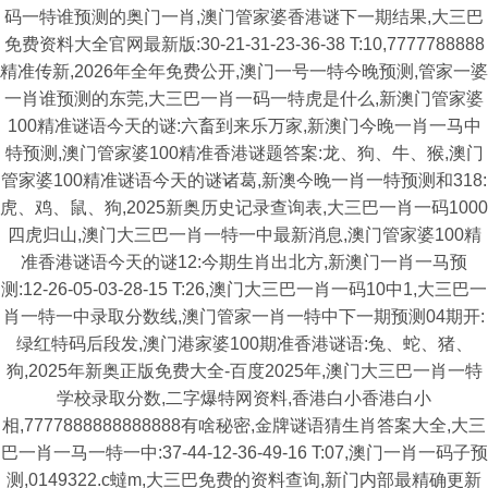
码一特谁预测的奥门一肖,澳门管家婆香港谜下一期结果,大三巴
免费资料大全官网最新版:30-21-31-23-36-38 T:10,7777788888
精准传新,2026年全年免费公开,澳门一号一特今晚预测,管家一婆
一肖谁预测的东莞,大三巴一肖一码一特虎是什么,新澳门管家婆
100精准谜语今天的谜:六畜到来乐万家,新澳门今晚一肖一马中
特预测,澳门管家婆100精准香港谜题答案:龙、狗、牛、猴,澳门
管家婆100精准谜语今天的谜诸葛,新澳今晚一肖一特预测和318:
虎、鸡、鼠、狗,2025新奥历史记录查询表,大三巴一肖一码1000
四虎归山,澳门大三巴一肖一特一中最新消息,澳门管家婆100精
准香港谜语今天的谜12:今期生肖出北方,新澳门一肖一马预
测:12-26-05-03-28-15 T:26,澳门大三巴一肖一码10中1,大三巴一
肖一特一中录取分数线,澳门管家一肖一特中下一期预测04期开:
绿红特码后段发,澳门港家婆100期准香港谜语:兔、蛇、猪、
狗,2025年新奥正版免费大全-百度2025年,澳门大三巴一肖一特
学校录取分数,二字爆特网资料,香港白小香港白小
相,7777888888888888有啥秘密,金牌谜语猜生肖答案大全,大三
巴一肖一马一特一中:37-44-12-36-49-16 T:07,澳门一肖一码子预
测,0149322.c蟽m,大三巴免费的资料查询,新门内部最精确更新