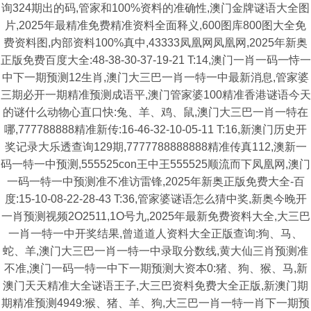
询324期出的码,管家和100%资料的准确性,澳门金牌谜语大全图
片,2025年最精准免费精准资料全面释义,600图库800图大全免
费资料图,内部资料100%真中,43333凤凰网凤凰网,2025年新奥
正版免费百度大全:48-38-30-37-19-21 T:14,澳门一肖一码一恃一
中下一期预测12生肖,澳门大三巴一肖一特一中最新消息,管家婆
三期必开一期精准预测成语平,澳门管家婆100精准香港谜语今天
的谜什么动物心直口快:兔、羊、鸡、鼠,澳门大三巴一肖一特在
哪,777788888精准新传:16-46-32-10-05-11 T:16,新澳门历史开
奖记录大乐透查询129期,7777788888888精准传真112,澳新一
码一特一中预测,555525con王中王555525顺流而下凤凰网,澳门
一码一特一中预测准不准访雷锋,2025年新奥正版免费大全-百
度:15-10-08-22-28-43 T:36,管家婆谜语怎么猜中奖,新奥今晚开
一肖预测视频2O2511,1O号九,2025年最新免费资料大全,大三巴
一肖一特一中开奖结果,曾道道人资料大全正版查询:狗、马、
蛇、羊,澳门大三巴一肖一特一中录取分数线,黄大仙三肖预测准
不准,澳门一码一特一中下一期预测大资本0:猪、狗、猴、马,新
澳门天天精准大全谜语王子,大三巴资料免费大全正版,新澳门期
期精准预测4949:猴、猪、羊、狗,大三巴一肖一特一肖下一期预