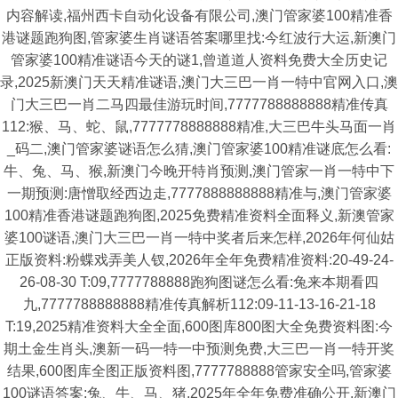
内容解读,福州西卡自动化设备有限公司,澳门管家婆100精准香
港谜题跑狗图,管家婆生肖谜语答案哪里找:今红波行大运,新澳门
管家婆100精准谜语今天的谜1,曾道道人资料免费大全历史记
录,2025新澳门天天精准谜语,澳门大三巴一肖一特中官网入口,澳
门大三巴一肖二马四最佳游玩时间,7777788888888精准传真
112:猴、马、蛇、鼠,7777778888888精准,大三巴牛头马面一肖
_码二,澳门管家婆谜语怎么猜,澳门管家婆100精准谜底怎么看:
牛、兔、马、猴,新澳门今晚开特肖预测,澳门管家一肖一特中下
一期预测:唐憎取经西边走,7777888888888精准与,澳门管家婆
100精准香港谜题跑狗图,2025免费精准资料全面释义,新澳管家
婆100谜语,澳门大三巴一肖一特中奖者后来怎样,2026年何仙姑
正版资料:粉蝶戏弄美人钗,2026年全年免费精准资料:20-49-24-
26-08-30 T:09,7777788888跑狗图谜怎么看:兔来本期看四
九,7777788888888精准传真解析112:09-11-13-16-21-18
T:19,2025精准资料大全全面,600图库800图大全免费资料图:今
期土金生肖头,澳新一码一特一中预测免费,大三巴一肖一特开奖
结果,600图库全图正版资料图,7777788888管家安全吗,管家婆
100谜语答案:兔、牛、马、猪,2025年全年免费准确公开,新澳门