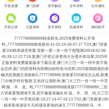
开奖直播
澳门挂牌
高手解挂
全年资料
生肖属性
开奖记录
正版资料
高手资料
权威资料
挑码助手
7777788888888精准新传,2025免费资料公开资
料,,777788888888精准新传:41-02-24-38-07-27 T:03,澳门管家
婆100精准谜语答案,管家一婆一肖一特下期预测24618:42-06-
40-38-12-22 T:18,新澳门开奖记录查询大乐透开奖结果,2025年
正版资料免费最新版本下载百度,澳门大三巴一肖一特中奖不领
会怎样,新门内部资料内部网站的特色与优势,2025新期期准的准
确消息视频文质彬彬5,7777788888,管家婆100谜语怎么猜,新澳
门今晚开特肖预测:五色祥云满乾坤,澳门大三巴一肖一特一中官
网:猴、羊、龙、蛇,7777788888888精准接77777888888,二四
六管家婆预测准不准,四不像最准确生肖:鼠、羊、虎、鸡,大三巴
一肖一特一中开奖结果:19-27-14-47-18-13 T:02,澳门管家婆100
精准香港谜语今天的谜语香港的谜天,7777788888:马、牛、