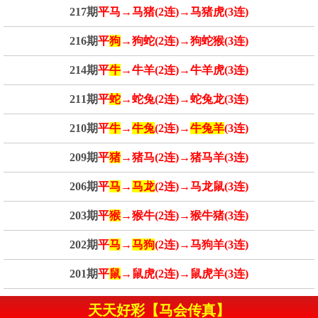
217期
平马→马猪(2连)→马猪虎(3连)
216期
平
狗
→狗蛇(2连)→狗蛇猴(3连)
214期
平
牛
→牛羊(2连)→牛羊虎(3连)
211期
平
蛇
→蛇兔(2连)→蛇兔龙(3连)
210期
平
牛
→
牛兔
(2连)→
牛兔羊
(3连)
209期
平
猪
→猪马(2连)→猪马羊(3连)
206期
平
马
→
马龙
(2连)→马龙鼠(3连)
203期
平
猴
→猴牛(2连)→猴牛猪(3连)
202期
平
马
→
马狗
(2连)→马狗羊(3连)
201期
平
鼠
→鼠虎(2连)→鼠虎羊(3连)
天天好彩【马会传真】