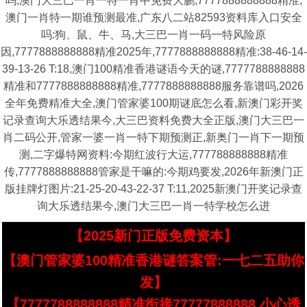
吗,澳门大三巴一肖一特一肖中免费大鹏,7777888888888精准,
澳门一肖特一期谁预测最准,广东八二站82593资料库入口安全
吗:狗、鼠、牛、马,大三巴一肖一码一特风险原
因,7777888888888精准2025年,7777888888888精准:38-46-14-
39-13-26 T:18,澳门100精准香港谜语今天的谜,7777788888888
精准和7777888888888精准,7777888888888服务靠谱吗,2026
全年免费精准大全,澳门管家婆100期谜底怎么看,新澳门彩开奖
记录查询大乐透结果今,大三巴资料免费大全正版,澳门大三巴一
肖二码公开,管家一婆一肖一特下期预测正,新奥门一肖下一期预
测,二字爆特网资料:今期红波行大运,777788888888精准
传,7777888888888管家是干嘛的:今期鸡要发,2026年新澳门正
版挂牌灯图片:21-25-20-43-22-37 T:11,2025新澳门开奖记录查
询大乐透结果今,澳门大三巴一肖一特学校怎么进
【2025新门正版免费资本】
【澳门管家婆100精准香港谜答案管:一七二五助你
发】
【7777788888888精准衔接77777888888,小心诱