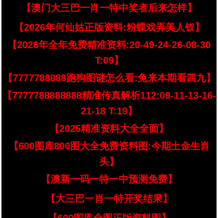
【澳门大三巴一肖一特中奖者后来怎样】
【2026年何仙姑正版资料:粉蝶戏弄美人钗】
【2026年全年免费精准资料:20-49-24-26-08-30
T:09】
【7777788888跑狗图谜怎么看:兔来本期看四九】
【7777788888888精准传真解析112:09-11-13-16-
21-18 T:19】
【2025精准资料大全全面】
【600图库800图大全免费资料图:今期土金生肖
头】
【澳新一码一特一中预测免费】
【大三巴一肖一特开奖结果】