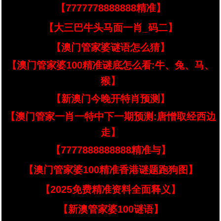
【7777778888888精准】
【大三巴牛头马面一肖_码二】
【澳门管家婆谜语怎么猜】
【澳门管家婆100精准谜底怎么看:牛、兔、马、
猴】
【新澳门今晚开特肖预测】
【澳门管家一肖一特中下一期预测:唐憎取经西边
走】
【7777888888888精准与】
【澳门管家婆100精准香港谜题跑狗图】
【2025免费精准资料全面释义】
【新澳管家婆100谜语】