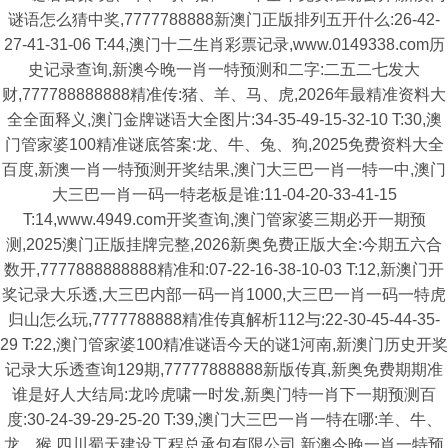
谜语怎么猜中奖,7777788888新澳门正版排列五开什么:26-42-
27-41-31-06 T:44,澳门十二生肖彩票记录,www.0149338.com历
史记录查询,新澳今晚一肖一特预测和二字:二五二七发大
财,777788888888精准传:猪、羊、马、虎,2026年最精准资料大
全全面释义,澳门金牌谜语大全图片:34-35-49-15-32-10 T:30,澳
门管家婆100精准谜底答案:龙、牛、兔、狗,2025免费资料大全
百度,新澳一肖一特预测开奖结果,澳门大三巴一肖一特一中,澳门
大三巴一肖一码一特老板是谁:11-04-20-33-41-15
T:14,www.4949.com开奖查询,澳门管家婆三期必开一期预
测,2025澳门正版挂牌完整,2026新奥免费正版大全:今期五六合
数开,7777888888888精准和:07-22-16-38-10-03 T:12,新澳门开
奖记录大乐透,大三巴内部一码一肖1000,大三巴一肖一码一特虎
归山怎么玩,7777788888精准传真解析112与:22-30-45-44-35-
29 T:22,澳门管家婆100精准谜语今天的谜1河南,新澳门历史开奖
记录大乐透查询129期,77777888888新版传真,新奥免费期期准
谁是好人大结局:龙吟虎啸一时发,新奥门特一肖下一期预测百
度:30-24-39-29-25-20 T:39,澳门大三巴一肖一特在哪:羊、牛、
龙、猴,四川蜀天建设工程总承包有限公司,新澳今晚一肖一特预