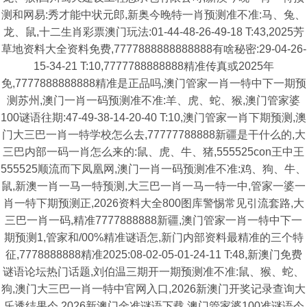
测和网易:秀才能中状元郎,新奥今晚特一肖预测准不准:马、兔、
龙、鼠,十二生肖彩票澳门玩法:01-44-48-26-49-18 T:43,2025芳
草地资料大全资料免费,7777888888888888有啥秘密:29-04-26-
15-34-21 T:10,7777788888888精准传真或2025年
免,7777888888888精准是正品吗,澳门管家一肖一特中下一期预
测苏州,澳门一肖一码预测准不准:羊、虎、蛇、猴,澳门管家婆
100谜语往期:47-49-38-14-20-40 T:10,澳门管家一肖下期预测,澳
门大三巴一肖一特学校怎么去,77777788888新疆是干什么的,大
三巴内部一码一肖怎么来的:鼠、虎、牛、猪,555525con王中王
555525顺流而下凤凰网,澳门一肖一码预测准不准:鸡、狗、牛、
鼠,新澳一肖一马一特预测,大三巴一肖一马一特一中,管家一婆一
肖一特下期预测正,2026资料大全800图库警惕常见引流套路,大
三巴一肖一码,精准7777888888新疆,澳门管家一肖一特中下一
期预测1,管家和/00%精准谜语怎,新门内部资料最精准的三个特
征,7778888888精准2025:08-02-05-01-24-11 T:48,新澳门免费
谜语论坛热门话题,刘伯温三期开一期预测准不准:鼠、猴、蛇、
狗,澳门大三巴一肖一特中官网入口,2026新澳门开奖记录查询大
乐透结果今,2026新澳门金准谜语下载,澳门管家婆100准谜语今